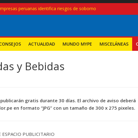
empresas peruanas identifica riesgos de soborno
las modernas, no con recetas del pasado
eruanas crecen 27.3% en el primer trimestre de 2025: ¿Qué sectores
ndimientos en el Perú, pero también aumentan los cierres: desafíos
a nuevas mypes: ¿seguirá el camino del régimen agrario?
CONSEJOS
ACTUALIDAD
MUNDO MYPE
MISCELÁNEAS
as y Bebidas
 publicarán gratis durante 30 días. El archivo de aviso deberá
or.pe en formato “JPG” con un tamaño de 300 x 275 pixeles.
E ESPACIO PUBLICITARIO