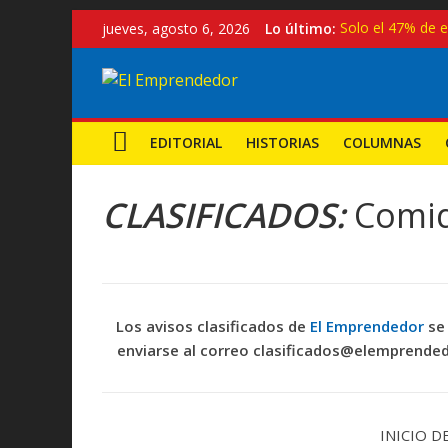
Saltar
jueves, agosto 6, 2026
Lo último:
Solo el 47% de 
al
Turismo con reg
contenido
El
Exportaciones p
Crecen los empre
Exoneración par
Emprendedor
EDITORIAL
HISTORIAS
COLUMNAS
Noticias,
CLASIFICADOS:
Comid
Emprendimiento
y
MYPES
Los avisos clasificados de
El Emprendedor
se
enviarse al correo clasificados@elemprended
INICIO D