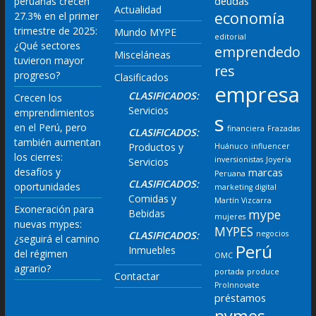
deudas
peruanas crecen
Actualidad
economía
27.3% en el primer
trimestre de 2025:
Mundo MYPE
editorial
¿Qué sectores
emprendedo
Misceláneas
tuvieron mayor
res
progreso?
Clasificados
empresa
CLASIFICADOS:
Crecen los
Servicios
emprendimientos
s
en el Perú, pero
financiera
Frazadas
CLASIFICADOS:
también aumentan
Productos y
Huánuco
influencer
los cierres:
inversionistas
Joyería
Servicios
desafíos y
marcas
Peruana
CLASIFICADOS:
oportunidades
marketing digital
Comidas y
Martín Vizcarra
Exoneración para
mype
Bebidas
mujeres
nuevas mypes:
MYPES
CLASIFICADOS:
negocios
¿seguirá el camino
Perú
Inmuebles
del régimen
OMC
agrario?
portada
produce
Contactar
ProInnovate
préstamos
pymes