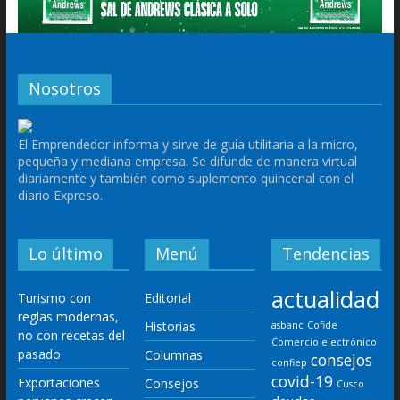
Nosotros
El Emprendedor informa y sirve de guía utilitaria a la micro,
pequeña y mediana empresa. Se difunde de manera virtual
diariamente y también como suplemento quincenal con el
diario Expreso.
Lo último
Menú
Tendencias
actualidad
Turismo con
Editorial
reglas modernas,
Historias
asbanc
Cofide
no con recetas del
Comercio electrónico
pasado
Columnas
consejos
confiep
covid-19
Exportaciones
Consejos
Cusco