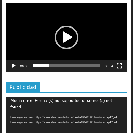
Reproductor
de
vídeo
00:00
00:14
Publicidad
Reproductor
Media error: Format(s) not supported or source(s) not
de
found
vídeo
Descargar archivo: https://www.elemprendedor.pe/media/2020/08/bht-ultimo.mp4?_=4
Descargar archivo: https://www.elemprendedor.pe/media/2020/08/bht-ultimo.mp4?_=4