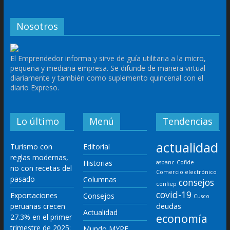
Nosotros
El Emprendedor informa y sirve de guía utilitaria a la micro,
pequeña y mediana empresa. Se difunde de manera virtual
diariamente y también como suplemento quincenal con el
diario Expreso.
Lo último
Menú
Tendencias
actualidad
Turismo con
Editorial
reglas modernas,
Historias
asbanc
Cofide
no con recetas del
Comercio electrónico
pasado
Columnas
consejos
confiep
covid-19
Exportaciones
Consejos
Cusco
deudas
peruanas crecen
Actualidad
economía
27.3% en el primer
trimestre de 2025:
Mundo MYPE