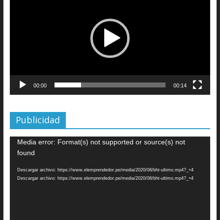
vídeo
00:00
00:14
Publicidad
Reproductor
Media error: Format(s) not supported or source(s) not
de
found
vídeo
Descargar archivo: https://www.elemprendedor.pe/media/2020/08/bht-ultimo.mp4?_=4
Descargar archivo: https://www.elemprendedor.pe/media/2020/08/bht-ultimo.mp4?_=4