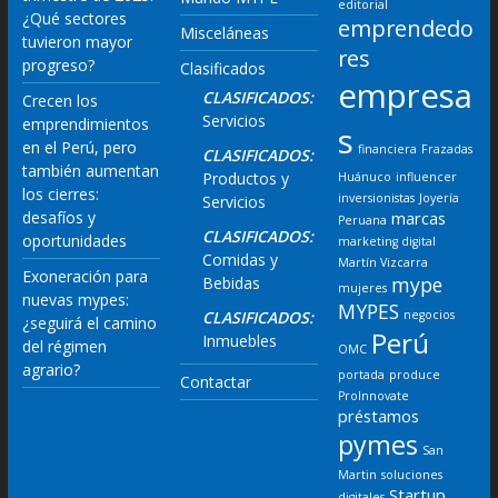
editorial
¿Qué sectores
emprendedo
Misceláneas
tuvieron mayor
res
progreso?
Clasificados
empresa
CLASIFICADOS:
Crecen los
Servicios
emprendimientos
s
en el Perú, pero
financiera
Frazadas
CLASIFICADOS:
también aumentan
Productos y
Huánuco
influencer
los cierres:
inversionistas
Joyería
Servicios
desafíos y
marcas
Peruana
CLASIFICADOS:
oportunidades
marketing digital
Comidas y
Martín Vizcarra
Exoneración para
mype
Bebidas
mujeres
nuevas mypes:
MYPES
CLASIFICADOS:
negocios
¿seguirá el camino
Perú
Inmuebles
del régimen
OMC
agrario?
portada
produce
Contactar
ProInnovate
préstamos
pymes
San
Martin
soluciones
Startup
digitales