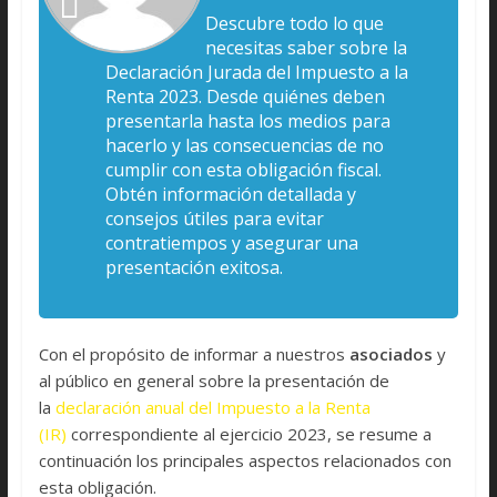
Descubre todo lo que
necesitas saber sobre la
Declaración Jurada del Impuesto a la
Renta 2023. Desde quiénes deben
presentarla hasta los medios para
hacerlo y las consecuencias de no
cumplir con esta obligación fiscal.
Obtén información detallada y
consejos útiles para evitar
contratiempos y asegurar una
presentación exitosa.
Con el propósito de informar a nuestros
asociados
y
al público en general sobre la presentación de
la
declaración anual del Impuesto a la Renta
(IR)
correspondiente al ejercicio 2023, se resume a
continuación los principales aspectos relacionados con
esta obligación.