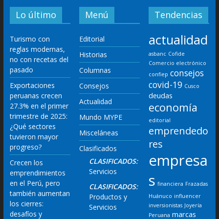
Lo último
Menú
Tendencias
actualidad
Turismo con
Editorial
reglas modernas,
Historias
asbanc
Cofide
no con recetas del
Comercio electrónico
pasado
Columnas
consejos
confiep
covid-19
Exportaciones
Consejos
Cusco
deudas
peruanas crecen
Actualidad
economía
27.3% en el primer
trimestre de 2025:
Mundo MYPE
editorial
¿Qué sectores
emprendedo
Misceláneas
tuvieron mayor
res
progreso?
Clasificados
empresa
CLASIFICADOS:
Crecen los
Servicios
emprendimientos
s
en el Perú, pero
financiera
Frazadas
CLASIFICADOS:
también aumentan
Productos y
Huánuco
influencer
los cierres:
inversionistas
Joyería
Servicios
desafíos y
marcas
Peruana