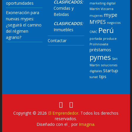
CLASIFICADOS:
oportunidades
marketing digital
Comidas y
Martín Vizcarra
Exoneración para
mype
Bebidas
mujeres
nuevas mypes:
MYPES
CLASIFICADOS:
negocios
¿seguirá el camino
Perú
Inmuebles
del régimen
OMC
agrario?
portada
produce
Contactar
ProInnovate
préstamos
pymes
San
Martin
soluciones
Startup
digitales
tips
sunat
Copyright © 2026
El Emprendedor
. Todos los derechos
reservados.
Diseñado con el
por
Imagina
.