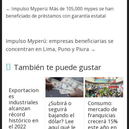
←
Impulso Myperú: Más de 105,000 mypes se han
beneficiado de préstamos con garantía estatal
Impulso Myperú: empresas beneficiarias se
concentran en Lima, Puno y Piura
→
También te puede gustar
Exportacion
es
industriales
¿Subirá o
Consumo:
alcanzan
seguirá
mercado de
récord
bajando el
franquicias
histórico en
dólar? Lee
crecerá 15%
el 2022
aquí qué le
este año en