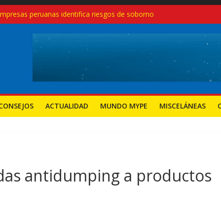
empresas peruanas identifica riesgos de soborno
las modernas, no con recetas del pasado
eruanas crecen 27.3% en el primer trimestre de 2025: ¿Qué sectores
ndimientos en el Perú, pero también aumentan los cierres: desafíos
a nuevas mypes: ¿seguirá el camino del régimen agrario?
CONSEJOS
ACTUALIDAD
MUNDO MYPE
MISCELÁNEAS
das antidumping a productos