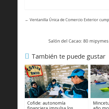
←
Ventanilla Única de Comercio Exterior cump
Salón del Cacao: 80 mipymes
También te puede gustar
Cofide: autonomía
Mincetu
financiera impulsa los
año mov