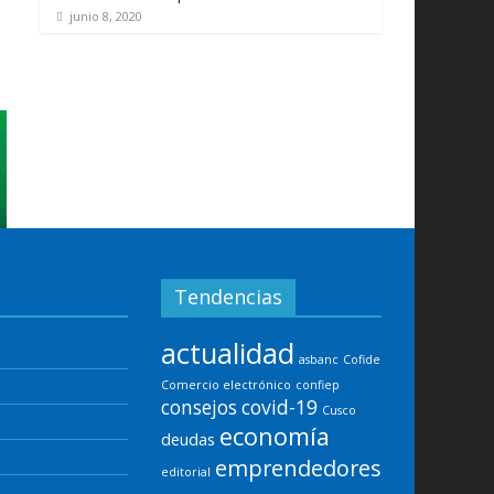
junio 8, 2020
Tendencias
actualidad
asbanc
Cofide
Comercio electrónico
confiep
consejos
covid-19
Cusco
economía
deudas
emprendedores
editorial