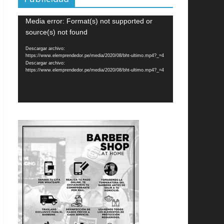
Reproductor
Media error: Format(s) not supported or
de
source(s) not found
vídeo
Descargar archivo:
https://www.elemprendedor.pe/media/2020/08/bht-ultimo.mp4?_=4
Descargar archivo:
https://www.elemprendedor.pe/media/2020/08/bht-ultimo.mp4?_=4