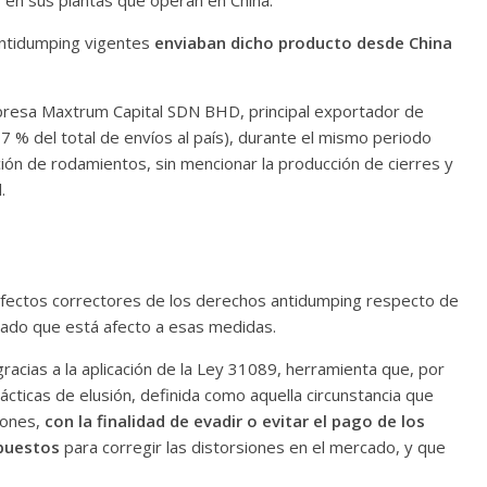
 en sus plantas que operan en China.
 antidumping vigentes
enviaban dicho producto desde China
mpresa Maxtrum Capital SDN BHD, principal exportador de
7 % del total de envíos al país), durante el mismo periodo
ción de rodamientos, sin mencionar la producción de cierres y
il.
efectos correctores de los derechos antidumping respecto de
rtado que está afecto a esas medidas.
racias a la aplicación de la Ley 31089, herramienta que, por
ácticas de elusión, definida como aquella circunstancia que
iones,
con la finalidad de evadir o evitar el pago de los
puestos
para corregir las distorsiones en el mercado, y que