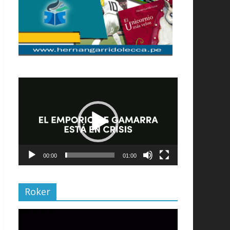
Reproductor
de
vídeo
00:00
01:00
Roker
Reproductor
de