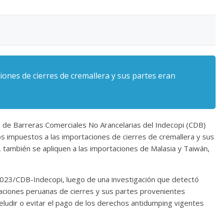
iones de cierres de cremallera y sus partes eran
n de Barreras Comerciales No Arancelarias del Indecopi (CDB)
s impuestos a las importaciones de cierres de cremallera y sus
a, también se apliquen a las importaciones de Malasia y Taiwán,
2023/CDB-Indecopi, luego de una investigación que detectó
taciones peruanas de cierres y sus partes provenientes
e eludir o evitar el pago de los derechos antidumping vigentes