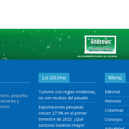
Lo último
Menú
Turismo con reglas modernas,
Editorial
 micro, pequeña
no con recetas del pasado
riamente y
Historias
preso.
Exportaciones peruanas
Columnas
crecen 27.3% en el primer
trimestre de 2025: ¿Qué
Consejos
sectores tuvieron mayor
Actualidad