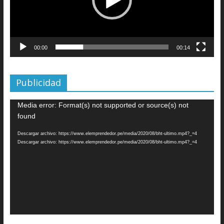
00:00
00:14
Publicidad
Reproductor
Media error: Format(s) not supported or source(s) not
de
found
vídeo
Descargar archivo: https://www.elemprendedor.pe/media/2020/08/bht-ultimo.mp4?_=4
Descargar archivo: https://www.elemprendedor.pe/media/2020/08/bht-ultimo.mp4?_=4