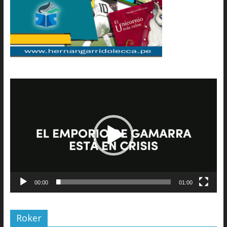
Reproductor
de
vídeo
00:00
01:00
Roker