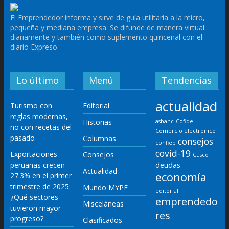
El Emprendedor informa y sirve de guía utilitaria a la micro,
pequeña y mediana empresa. Se difunde de manera virtual
diariamente y también como suplemento quincenal con el
diario Expreso.
Lo último
Menú
Tendencias
actualidad
Turismo con
Editorial
reglas modernas,
Historias
asbanc
Cofide
no con recetas del
Comercio electrónico
pasado
Columnas
consejos
confiep
covid-19
Exportaciones
Consejos
Cusco
deudas
peruanas crecen
Actualidad
economía
27.3% en el primer
trimestre de 2025:
Mundo MYPE
editorial
¿Qué sectores
emprendedo
Misceláneas
tuvieron mayor
res
progreso?
Clasificados