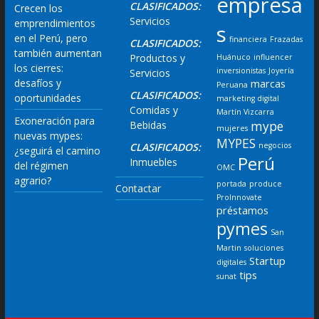
empresa
CLASIFICADOS:
Crecen los
Servicios
emprendimientos
s
en el Perú, pero
financiera
Frazadas
CLASIFICADOS:
también aumentan
Productos y
Huánuco
influencer
los cierres:
inversionistas
Joyería
Servicios
desafíos y
marcas
Peruana
CLASIFICADOS:
oportunidades
marketing digital
Comidas y
Martín Vizcarra
Exoneración para
mype
Bebidas
mujeres
nuevas mypes:
MYPES
CLASIFICADOS:
negocios
¿seguirá el camino
Perú
Inmuebles
del régimen
OMC
agrario?
portada
produce
Contactar
ProInnovate
préstamos
pymes
San
Martin
soluciones
Startup
digitales
tips
sunat