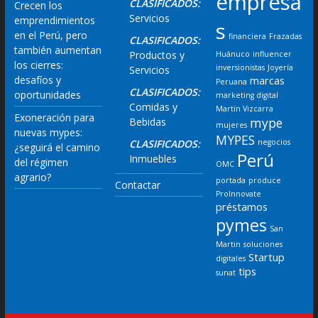
empresa
CLASIFICADOS:
Crecen los
Servicios
emprendimientos
s
en el Perú, pero
financiera
Frazadas
CLASIFICADOS:
también aumentan
Productos y
Huánuco
influencer
los cierres:
inversionistas
Joyería
Servicios
desafíos y
marcas
Peruana
CLASIFICADOS:
oportunidades
marketing digital
Comidas y
Martín Vizcarra
Exoneración para
mype
Bebidas
mujeres
nuevas mypes:
MYPES
CLASIFICADOS:
negocios
¿seguirá el camino
Perú
Inmuebles
del régimen
OMC
agrario?
portada
produce
Contactar
ProInnovate
préstamos
pymes
San
Martin
soluciones
Startup
digitales
tips
sunat