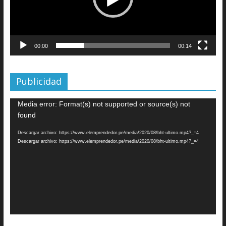
00:00
00:14
Publicidad
Reproductor
Media error: Format(s) not supported or source(s) not
de
found
vídeo
Descargar archivo: https://www.elemprendedor.pe/media/2020/08/bht-ultimo.mp4?_=4
Descargar archivo: https://www.elemprendedor.pe/media/2020/08/bht-ultimo.mp4?_=4