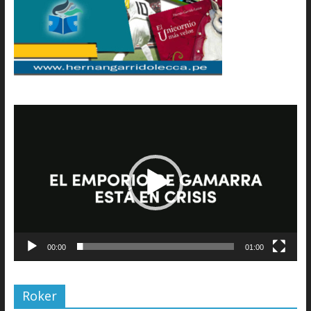
Reproductor
de
vídeo
00:00
01:00
Roker