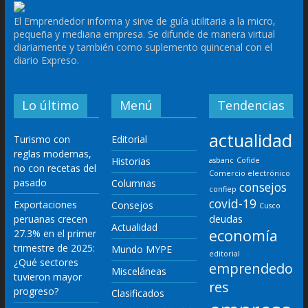
El Emprendedor informa y sirve de guía utilitaria a la micro,
pequeña y mediana empresa. Se difunde de manera virtual
diariamente y también como suplemento quincenal con el
diario Expreso.
Lo último
Menú
Tendencias
actualidad
Turismo con
Editorial
reglas modernas,
Historias
asbanc
Cofide
no con recetas del
Comercio electrónico
pasado
Columnas
consejos
confiep
covid-19
Exportaciones
Consejos
Cusco
deudas
peruanas crecen
Actualidad
economía
27.3% en el primer
trimestre de 2025:
Mundo MYPE
editorial
¿Qué sectores
emprendedo
Misceláneas
tuvieron mayor
res
progreso?
Clasificados