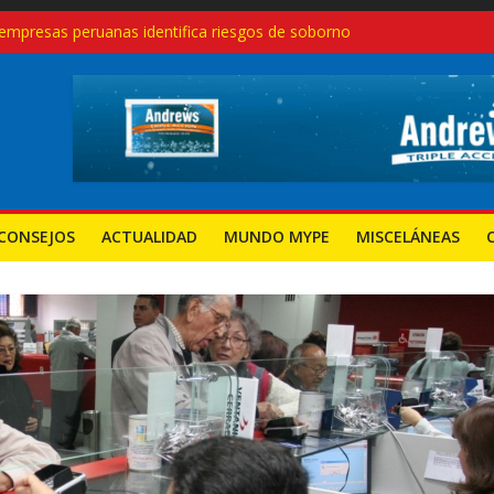
empresas peruanas identifica riesgos de soborno
glas modernas, no con recetas del pasado
eruanas crecen 27.3% en el primer trimestre de 2025: ¿Qué sectores
endimientos en el Perú, pero también aumentan los cierres: desafío
a nuevas mypes: ¿seguirá el camino del régimen agrario?
CONSEJOS
ACTUALIDAD
MUNDO MYPE
MISCELÁNEAS