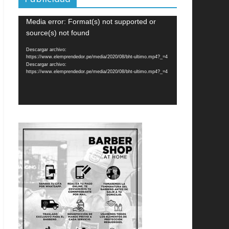
Reproductor
Media error: Format(s) not supported or
de
source(s) not found
vídeo
Descargar archivo:
https://www.elemprendedor.pe/media/2020/08/bht-ultimo.mp4?_=4
Descargar archivo:
https://www.elemprendedor.pe/media/2020/08/bht-ultimo.mp4?_=4