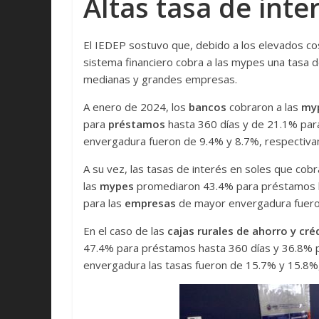
Altas tasa de inte
El IEDEP sostuvo que, debido a los elevados cos
sistema financiero cobra a las mypes una tasa d
medianas y grandes empresas.
A enero de 2024, los
bancos
cobraron a las
my
para
préstamos
hasta 360 días y de 21.1% par
envergadura fueron de 9.4% y 8.7%, respectiv
A su vez, las tasas de interés en soles que cob
las
mypes
promediaron 43.4% para préstamos h
para las
empresas
de mayor envergadura fuero
En el caso de las
cajas rurales de ahorro y cré
47.4% para préstamos hasta 360 días y 36.8% p
envergadura las tasas fueron de 15.7% y 15.8%