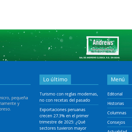
Lo último
Menú
Turismo con reglas modernas,
Editorial
 micro, pequeña
no con recetas del pasado
riamente y
Historias
preso.
Exportaciones peruanas
Columnas
crecen 27.3% en el primer
trimestre de 2025: ¿Qué
Consejos
sectores tuvieron mayor
Actualidad