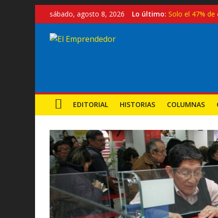
Saltar
sábado, agosto 8, 2026
Lo último:
Solo el 47% de 
al
Turismo con re
contenido
El
Exportaciones p
Crecen los empr
Exoneración par
Emprendedor
Noticias,
Emprendimiento
EDITORIAL
HISTORIAS
COLUMNAS
y
MYPES