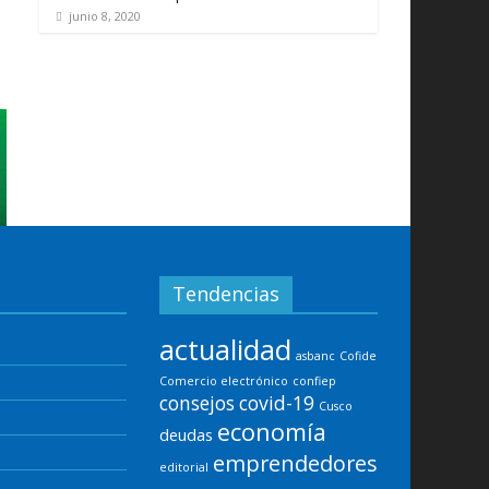
junio 8, 2020
Tendencias
actualidad
asbanc
Cofide
Comercio electrónico
confiep
consejos
covid-19
Cusco
economía
deudas
emprendedores
editorial