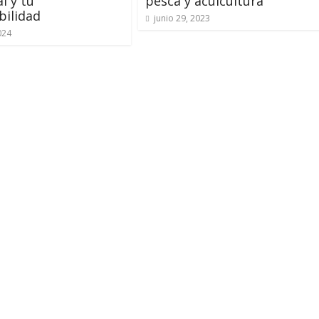
l y tu
pesca y acuicultura
bilidad
junio 29, 2023
024