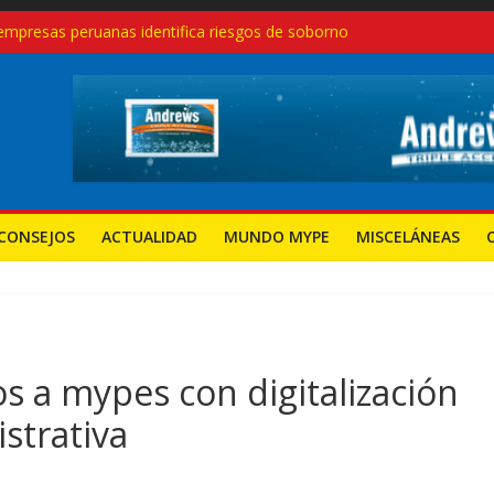
empresas peruanas identifica riesgos de soborno
glas modernas, no con recetas del pasado
eruanas crecen 27.3% en el primer trimestre de 2025: ¿Qué sectores
endimientos en el Perú, pero también aumentan los cierres: desafío
a nuevas mypes: ¿seguirá el camino del régimen agrario?
CONSEJOS
ACTUALIDAD
MUNDO MYPE
MISCELÁNEAS
 a mypes con digitalización
istrativa