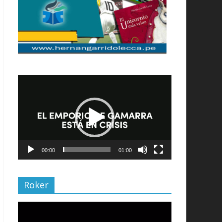
Reproductor
de
vídeo
00:00
01:00
Roker
Reproductor
de