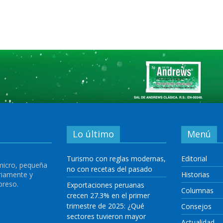
Lo último
Menú
Turismo con reglas modernas,
Editorial
 micro, pequeña
no con recetas del pasado
riamente y
Historias
preso.
Exportaciones peruanas
Columnas
crecen 27.3% en el primer
trimestre de 2025: ¿Qué
Consejos
sectores tuvieron mayor
Actualidad