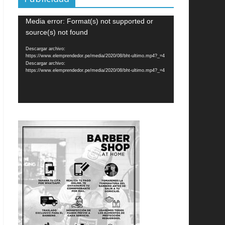
Reproductor
Media error: Format(s) not supported or
de
source(s) not found
vídeo
Descargar archivo:
https://www.elemprendedor.pe/media/2020/08/bht-ultimo.mp4?_=4
Descargar archivo:
https://www.elemprendedor.pe/media/2020/08/bht-ultimo.mp4?_=4