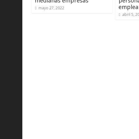
medianas empresas
persona
emplea
mayo 27, 2022
abril 5, 2