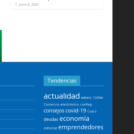
junio 8, 2020
Tendencias
actualidad
asbanc
Cofide
Comercio electrónico
confiep
consejos
covid-19
Cusco
economía
deudas
emprendedores
editorial