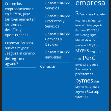
empresa
CLASIFICADOS:
Crecen los
Servicios
emprendimientos
s
en el Perú, pero
financiera
Frazadas
CLASIFICADOS:
también aumentan
Productos y
Huánuco
influencer
los cierres:
inversionistas
Joyería
Servicios
desafíos y
marcas
Peruana
CLASIFICADOS:
oportunidades
marketing digital
Comidas y
Martín Vizcarra
Exoneración para
mype
Bebidas
mujeres
nuevas mypes:
MYPES
CLASIFICADOS:
negocios
¿seguirá el camino
Perú
Inmuebles
del régimen
OMC
agrario?
portada
produce
Contactar
ProInnovate
préstamos
pymes
San
Martin
soluciones
Startup
digitales
tips
sunat