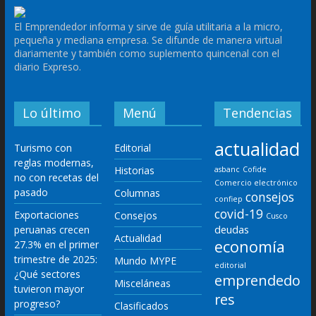
El Emprendedor informa y sirve de guía utilitaria a la micro,
pequeña y mediana empresa. Se difunde de manera virtual
diariamente y también como suplemento quincenal con el
diario Expreso.
Lo último
Menú
Tendencias
actualidad
Turismo con
Editorial
reglas modernas,
Historias
asbanc
Cofide
no con recetas del
Comercio electrónico
pasado
Columnas
consejos
confiep
covid-19
Exportaciones
Consejos
Cusco
deudas
peruanas crecen
Actualidad
economía
27.3% en el primer
trimestre de 2025:
Mundo MYPE
editorial
¿Qué sectores
emprendedo
Misceláneas
tuvieron mayor
res
progreso?
Clasificados