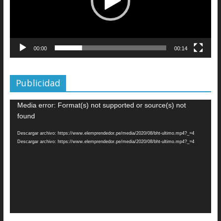
00:00
00:14
Publicidad
Reproductor
Media error: Format(s) not supported or source(s) not
de
found
vídeo
Descargar archivo: https://www.elemprendedor.pe/media/2020/08/bht-ultimo.mp4?_=4
Descargar archivo: https://www.elemprendedor.pe/media/2020/08/bht-ultimo.mp4?_=4