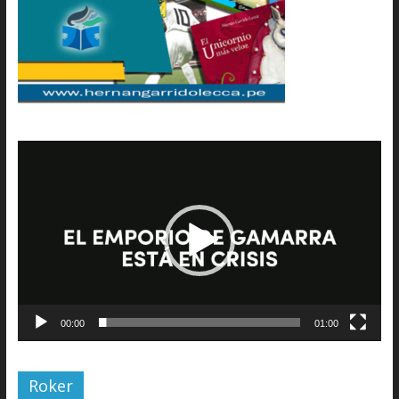
Reproductor
de
vídeo
00:00
01:00
Roker