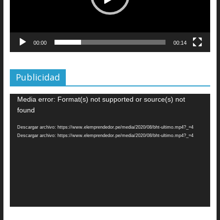
00:00
00:14
Publicidad
Reproductor
Media error: Format(s) not supported or source(s) not
de
found
vídeo
Descargar archivo: https://www.elemprendedor.pe/media/2020/08/bht-ultimo.mp4?_=4
Descargar archivo: https://www.elemprendedor.pe/media/2020/08/bht-ultimo.mp4?_=4