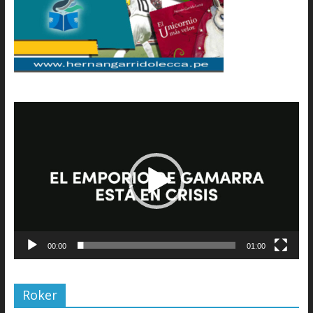
Reproductor
de
vídeo
00:00
01:00
Roker