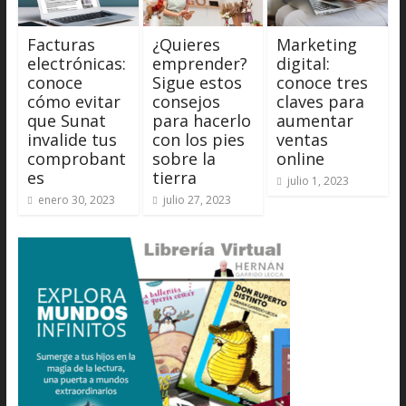
Facturas
¿Quieres
Marketing
electrónicas:
emprender?
digital:
conoce
Sigue estos
conoce tres
cómo evitar
consejos
claves para
que Sunat
para hacerlo
aumentar
invalide tus
con los pies
ventas
comprobant
sobre la
online
es
tierra
julio 1, 2023
enero 30, 2023
julio 27, 2023