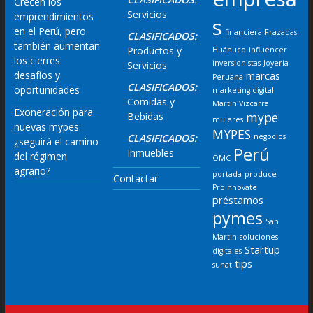
Crecen los
Servicios
emprendimientos
s
en el Perú, pero
financiera
Frazadas
CLASIFICADOS:
también aumentan
Productos y
Huánuco
influencer
los cierres:
inversionistas
Joyería
Servicios
desafíos y
marcas
Peruana
CLASIFICADOS:
oportunidades
marketing digital
Comidas y
Martín Vizcarra
Exoneración para
mype
Bebidas
mujeres
nuevas mypes:
MYPES
CLASIFICADOS:
negocios
¿seguirá el camino
Perú
Inmuebles
del régimen
OMC
agrario?
portada
produce
Contactar
ProInnovate
préstamos
pymes
San
Martin
soluciones
Startup
digitales
tips
sunat