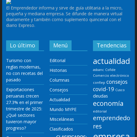
El Emprendedor informa y sirve de guía utilitaria a la micro,
pequeña y mediana empresa. Se difunde de manera virtual
diariamente y también como suplemento quincenal con el
diario Expreso.
Lo último
Menú
Tendencias
actualidad
Turismo con
Editorial
reglas modernas,
Historias
asbanc
Cofide
no con recetas del
Comercio electrónico
pasado
Columnas
consejos
confiep
covid-19
Exportaciones
Consejos
Cusco
deudas
peruanas crecen
Actualidad
economía
27.3% en el primer
trimestre de 2025:
Mundo MYPE
editorial
¿Qué sectores
emprendedo
Misceláneas
tuvieron mayor
res
progreso?
Clasificados
empresa
CLASIFICADOS: