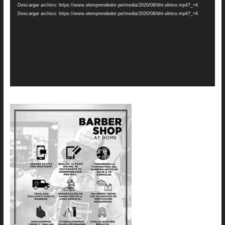
Descargar archivo: https://www.elemprendedor.pe/media/2020/08/bht-ultimo.mp4?_=4
Descargar archivo: https://www.elemprendedor.pe/media/2020/08/bht-ultimo.mp4?_=4