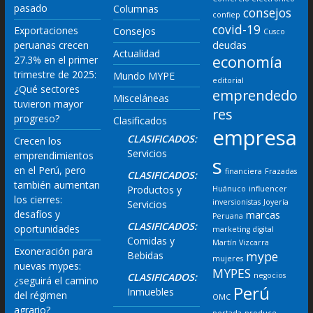
pasado
Columnas
consejos
confiep
covid-19
Exportaciones
Consejos
Cusco
deudas
peruanas crecen
Actualidad
economía
27.3% en el primer
trimestre de 2025:
Mundo MYPE
editorial
¿Qué sectores
emprendedo
Misceláneas
tuvieron mayor
res
progreso?
Clasificados
empresa
CLASIFICADOS:
Crecen los
Servicios
emprendimientos
s
en el Perú, pero
financiera
Frazadas
CLASIFICADOS:
también aumentan
Productos y
Huánuco
influencer
los cierres:
inversionistas
Joyería
Servicios
desafíos y
marcas
Peruana
CLASIFICADOS:
oportunidades
marketing digital
Comidas y
Martín Vizcarra
Exoneración para
mype
Bebidas
mujeres
nuevas mypes:
MYPES
CLASIFICADOS:
negocios
¿seguirá el camino
Perú
Inmuebles
del régimen
OMC
agrario?