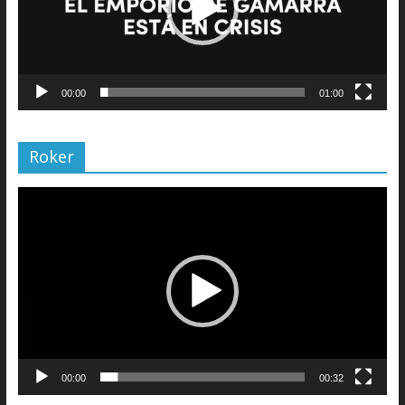
00:00
01:00
Roker
Reproductor
de
vídeo
00:00
00:32