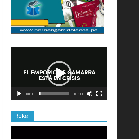
Reproductor
de
vídeo
00:00
01:00
Roker
Reproductor
de