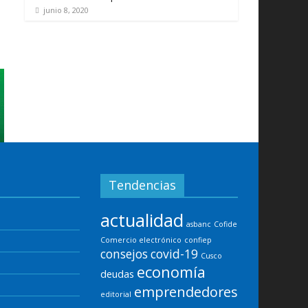
junio 8, 2020
Tendencias
actualidad
asbanc
Cofide
Comercio electrónico
confiep
consejos
covid-19
Cusco
economía
deudas
emprendedores
editorial