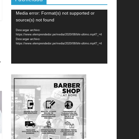
Reproductor
Media error: Format(s) not supported or
de
source(s) not found
vídeo
Descargar archivo:
https://www.elemprendedor.pe/media/2020/08/bht-ultimo.mp4?_=4
Descargar archivo:
https://www.elemprendedor.pe/media/2020/08/bht-ultimo.mp4?_=4
→