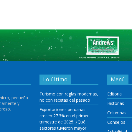
Lo último
Menú
Turismo con reglas modernas,
Editorial
 micro, pequeña
no con recetas del pasado
riamente y
Historias
preso.
Exportaciones peruanas
Columnas
crecen 27.3% en el primer
trimestre de 2025: ¿Qué
Consejos
sectores tuvieron mayor
Actualidad