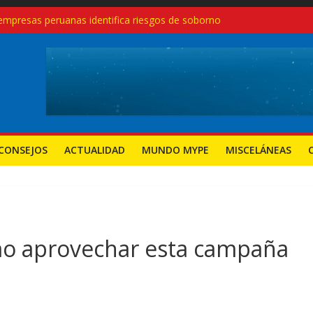
empresas peruanas identifica riesgos de soborno
glas modernas, no con recetas del pasado
eruanas crecen 27.3% en el primer trimestre de 2025: ¿Qué sectores
endimientos en el Perú, pero también aumentan los cierres: desafío
a nuevas mypes: ¿seguirá el camino del régimen agrario?
CONSEJOS
ACTUALIDAD
MUNDO MYPE
MISCELÁNEAS
o aprovechar esta campaña