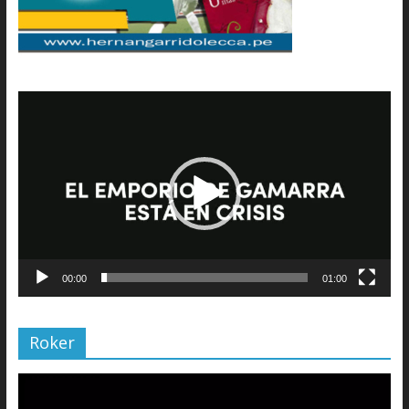
Reproductor
de
vídeo
00:00
01:00
Roker
Reproductor
de