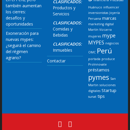
CLASIFICADOS:
también aumentan
Productos y
Huánuco
influencer
los cierres:
inversionistas
Joyería
Servicios
desafíos y
marcas
Peruana
CLASIFICADOS:
oportunidades
marketing digital
Comidas y
Martín Vizcarra
Exoneración para
mype
Bebidas
mujeres
nuevas mypes:
MYPES
CLASIFICADOS:
negocios
¿seguirá el camino
Perú
Inmuebles
del régimen
OMC
agrario?
portada
produce
Contactar
ProInnovate
préstamos
pymes
San
Martin
soluciones
Startup
digitales
tips
sunat