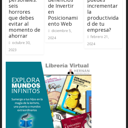
seis
de Invertir
incrementar
horrores
en
la
que debes
Posicionami
productivida
evitar al
ento Web
d de tu
momento de
empresa?
diciembre 5,
ahorrar
febrero 21,
2024
octubre 30,
2024
2023