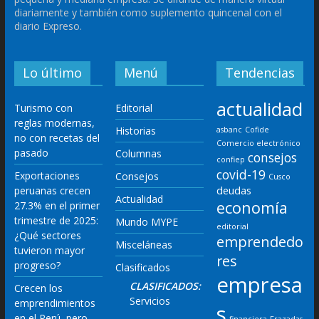
diariamente y también como suplemento quincenal con el
diario Expreso.
Lo último
Menú
Tendencias
actualidad
Turismo con
Editorial
reglas modernas,
Historias
asbanc
Cofide
no con recetas del
Comercio electrónico
pasado
Columnas
consejos
confiep
covid-19
Exportaciones
Consejos
Cusco
deudas
peruanas crecen
Actualidad
economía
27.3% en el primer
trimestre de 2025:
Mundo MYPE
editorial
¿Qué sectores
emprendedo
Misceláneas
tuvieron mayor
res
progreso?
Clasificados
empresa
CLASIFICADOS:
Crecen los
Servicios
emprendimientos
s
en el Perú, pero
financiera
Frazadas