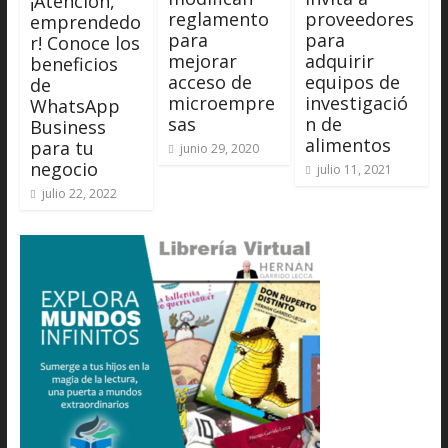
¡Atención,
reglamento
proveedores
emprendedo
para
para
r! Conoce los
mejorar
adquirir
beneficios
acceso de
equipos de
de
microempre
investigació
WhatsApp
sas
n de
Business
alimentos
para tu
junio 29, 2020
negocio
julio 11, 2021
julio 22, 2022