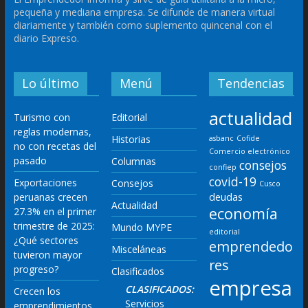
pequeña y mediana empresa. Se difunde de manera virtual
diariamente y también como suplemento quincenal con el
diario Expreso.
Lo último
Menú
Tendencias
actualidad
Turismo con
Editorial
reglas modernas,
Historias
asbanc
Cofide
no con recetas del
Comercio electrónico
pasado
Columnas
consejos
confiep
covid-19
Exportaciones
Consejos
Cusco
deudas
peruanas crecen
Actualidad
economía
27.3% en el primer
trimestre de 2025:
Mundo MYPE
editorial
¿Qué sectores
emprendedo
Misceláneas
tuvieron mayor
res
progreso?
Clasificados
empresa
CLASIFICADOS:
Crecen los
Servicios
emprendimientos