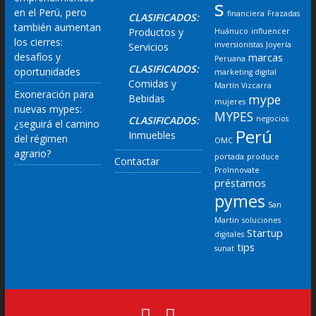
s
en el Perú, pero
financiera
Frazadas
CLASIFICADOS:
también aumentan
Productos y
Huánuco
influencer
los cierres:
inversionistas
Joyería
Servicios
desafíos y
marcas
Peruana
CLASIFICADOS:
oportunidades
marketing digital
Comidas y
Martín Vizcarra
Exoneración para
mype
Bebidas
mujeres
nuevas mypes:
MYPES
CLASIFICADOS:
negocios
¿seguirá el camino
Perú
Inmuebles
del régimen
OMC
agrario?
portada
produce
Contactar
ProInnovate
préstamos
pymes
San
Martin
soluciones
Startup
digitales
tips
sunat