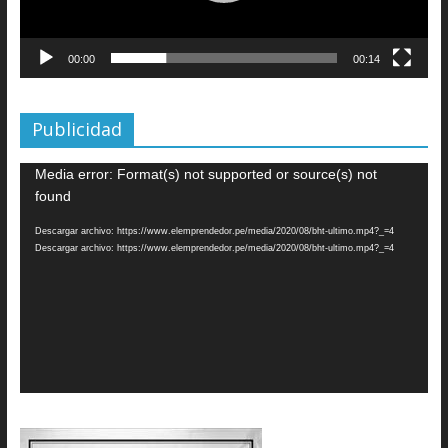
00:00
00:14
Publicidad
Reproductor
Media error: Format(s) not supported or source(s) not
de
found
vídeo
Descargar archivo: https://www.elemprendedor.pe/media/2020/08/bht-ultimo.mp4?_=4
Descargar archivo: https://www.elemprendedor.pe/media/2020/08/bht-ultimo.mp4?_=4