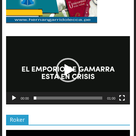
Reproductor
de
vídeo
00:00
01:00
Roker
Reproductor