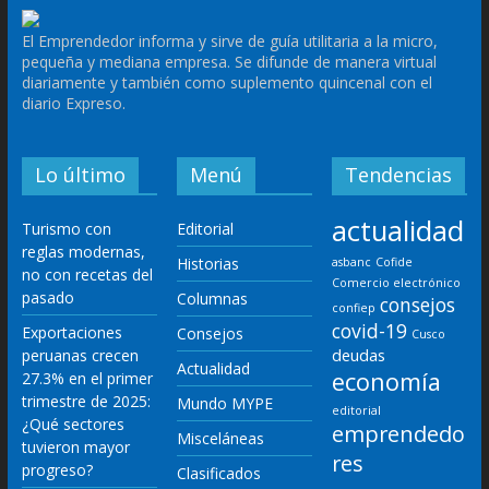
El Emprendedor informa y sirve de guía utilitaria a la micro,
pequeña y mediana empresa. Se difunde de manera virtual
diariamente y también como suplemento quincenal con el
diario Expreso.
Lo último
Menú
Tendencias
actualidad
Turismo con
Editorial
reglas modernas,
Historias
asbanc
Cofide
no con recetas del
Comercio electrónico
pasado
Columnas
consejos
confiep
covid-19
Exportaciones
Consejos
Cusco
deudas
peruanas crecen
Actualidad
economía
27.3% en el primer
trimestre de 2025:
Mundo MYPE
editorial
¿Qué sectores
emprendedo
Misceláneas
tuvieron mayor
res
progreso?
Clasificados