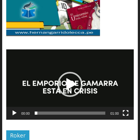
Reproductor
de
vídeo
00:00
01:00
Roker