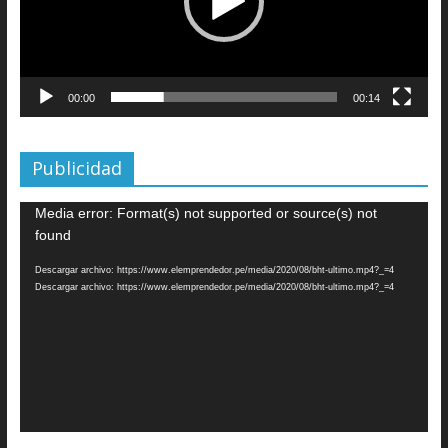
00:00
00:14
Publicidad
Reproductor
Media error: Format(s) not supported or source(s) not
de
found
vídeo
Descargar archivo: https://www.elemprendedor.pe/media/2020/08/bht-ultimo.mp4?_=4
Descargar archivo: https://www.elemprendedor.pe/media/2020/08/bht-ultimo.mp4?_=4