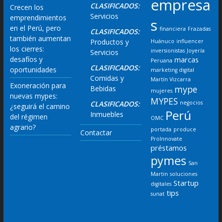
empresa
CLASIFICADOS:
Crecen los
Servicios
emprendimientos
s
en el Perú, pero
financiera
Frazadas
CLASIFICADOS:
también aumentan
Productos y
Huánuco
influencer
los cierres:
inversionistas
Joyería
Servicios
desafíos y
marcas
Peruana
CLASIFICADOS:
oportunidades
marketing digital
Comidas y
Martín Vizcarra
Exoneración para
mype
Bebidas
mujeres
nuevas mypes:
MYPES
CLASIFICADOS:
negocios
¿seguirá el camino
Perú
Inmuebles
del régimen
OMC
agrario?
portada
produce
Contactar
ProInnovate
préstamos
pymes
San
Martin
soluciones
Startup
digitales
tips
sunat