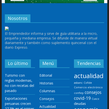
Nosotros
El Emprendedor informa y sirve de guía utilitaria a la micro,
pequeña y mediana empresa. Se difunde de manera virtual
diariamente y también como suplemento quincenal con el
diario Expreso.
Lo último
Menú
Tendencias
actualidad
Turismo con
Editorial
reglas modernas,
Historias
asbanc
Cofide
no con recetas del
Comercio electrónico
pasado
Columnas
consejos
confiep
covid-19
Exportaciones
Consejos
Cusco
deudas
peruanas crecen
Actualidad
27.3% en el primer