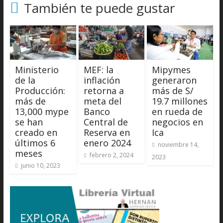
También te puede gustar
Ministerio
MEF: la
Mipymes
de la
inflación
generaron
Producción:
retorna a
más de S/
más de
meta del
19.7 millones
13,000 mype
Banco
en rueda de
se han
Central de
negocios en
creado en
Reserva en
Ica
últimos 6
enero 2024
noviembre 14,
meses
febrero 2, 2024
2023
junio 10, 2023