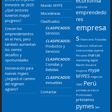
economía
trimestre de 2025:
Mundo MYPE
editorial
¿Qué sectores
emprendedo
Misceláneas
tuvieron mayor
res
progreso?
Clasificados
empresa
CLASIFICADOS:
Crecen los
Servicios
emprendimientos
s
en el Perú, pero
financiera
Frazadas
CLASIFICADOS:
también aumentan
Productos y
Huánuco
influencer
los cierres:
inversionistas
Joyería
Servicios
desafíos y
marcas
Peruana
CLASIFICADOS:
oportunidades
marketing digital
Comidas y
Martín Vizcarra
Exoneración para
mype
Bebidas
mujeres
nuevas mypes:
MYPES
CLASIFICADOS:
negocios
¿seguirá el camino
Perú
Inmuebles
del régimen
OMC
agrario?
portada
produce
Contactar
ProInnovate
préstamos
pymes
San