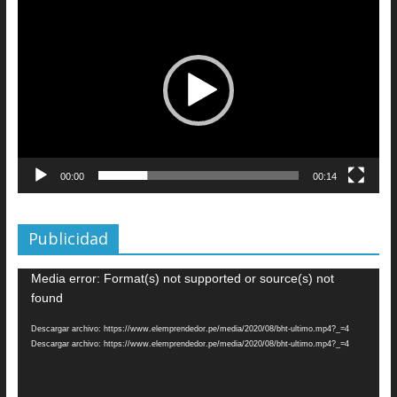
de
vídeo
00:00
00:14
Publicidad
Reproductor
Media error: Format(s) not supported or source(s) not
de
found
vídeo
Descargar archivo: https://www.elemprendedor.pe/media/2020/08/bht-ultimo.mp4?_=4
Descargar archivo: https://www.elemprendedor.pe/media/2020/08/bht-ultimo.mp4?_=4