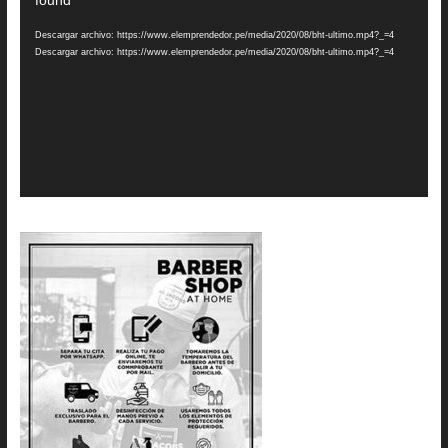
found
vídeo
Descargar archivo: https://www.elemprendedor.pe/media/2020/08/bht-ultimo.mp4?_=4
Descargar archivo: https://www.elemprendedor.pe/media/2020/08/bht-ultimo.mp4?_=4