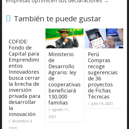
empresas optimicen sus declaraciones
→
También te puede gustar
COFIDE:
Fondo de
Capital para
Ministerio
Perú
Emprendimi
de
Compras
entos
Desarrollo
recoge
Innovadores
Agrario: ley
sugerencias
busca cerrar
de
de 36
la brecha de
cooperativas
proyectos
inversión
beneficiará
de Fichas
privada para
130,000
Técnicas
desarrollar
familias
julio 19, 2023
la
agosto 11,
innovación
2021
diciembre 4,
2020