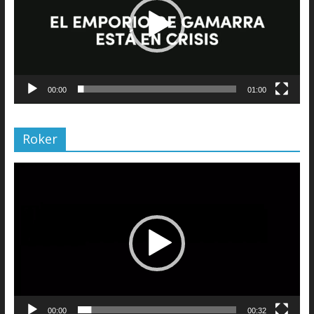
00:00
01:00
Roker
Reproductor
de
vídeo
00:00
00:32