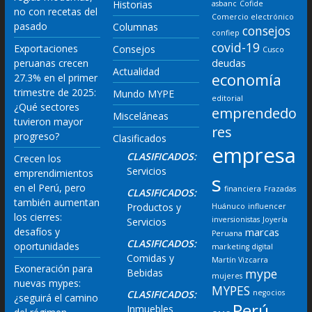
Historias
asbanc
Cofide
no con recetas del
Comercio electrónico
pasado
Columnas
consejos
confiep
covid-19
Exportaciones
Consejos
Cusco
deudas
peruanas crecen
Actualidad
economía
27.3% en el primer
trimestre de 2025:
Mundo MYPE
editorial
¿Qué sectores
emprendedo
Misceláneas
tuvieron mayor
res
progreso?
Clasificados
empresa
CLASIFICADOS:
Crecen los
Servicios
emprendimientos
s
en el Perú, pero
financiera
Frazadas
CLASIFICADOS:
también aumentan
Productos y
Huánuco
influencer
los cierres:
inversionistas
Joyería
Servicios
desafíos y
marcas
Peruana
CLASIFICADOS:
oportunidades
marketing digital
Comidas y
Martín Vizcarra
Exoneración para
mype
Bebidas
mujeres
nuevas mypes:
MYPES
CLASIFICADOS:
negocios
¿seguirá el camino
Perú
Inmuebles