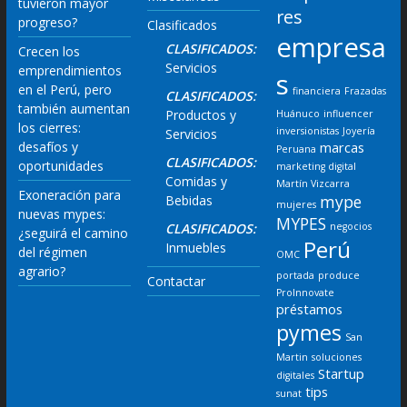
tuvieron mayor
res
progreso?
Clasificados
empresa
CLASIFICADOS:
Crecen los
Servicios
emprendimientos
s
en el Perú, pero
financiera
Frazadas
CLASIFICADOS:
también aumentan
Productos y
Huánuco
influencer
los cierres:
inversionistas
Joyería
Servicios
desafíos y
marcas
Peruana
CLASIFICADOS:
oportunidades
marketing digital
Comidas y
Martín Vizcarra
Exoneración para
mype
Bebidas
mujeres
nuevas mypes:
MYPES
CLASIFICADOS:
negocios
¿seguirá el camino
Perú
Inmuebles
del régimen
OMC
agrario?
portada
produce
Contactar
ProInnovate
préstamos
pymes
San
Martin
soluciones
Startup
digitales
tips
sunat