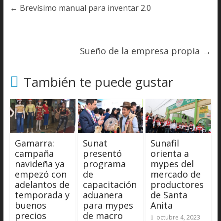
←
Brevísimo manual para inventar 2.0
Sueño de la empresa propia
→
También te puede gustar
Gamarra:
Sunat
Sunafil
campaña
presentó
orienta a
navideña ya
programa
mypes del
empezó con
de
mercado de
adelantos de
capacitación
productores
temporada y
aduanera
de Santa
buenos
para mypes
Anita
precios
de macro
octubre 4, 2023