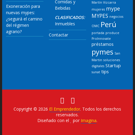
Comidas y
Martín Vizcarra
Exoneración para
mype
Bebidas
mujeres
nuevas mypes:
MYPES
CLASIFICADOS:
negocios
¿seguirá el camino
Perú
Inmuebles
del régimen
OMC
agrario?
portada
produce
Contactar
ProInnovate
préstamos
pymes
San
Martin
soluciones
Startup
digitales
tips
sunat
Copyright © 2026
El Emprendedor
. Todos los derechos
reservados.
Diseñado con el
por
Imagina
.