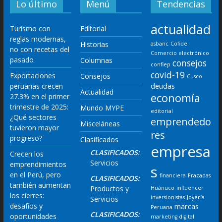
Lo último
Menú
Tendencias
actualidad
Turismo con
Editorial
reglas modernas,
Historias
asbanc
Cofide
no con recetas del
Comercio electrónico
pasado
Columnas
consejos
confiep
covid-19
Exportaciones
Consejos
Cusco
deudas
peruanas crecen
Actualidad
economía
27.3% en el primer
trimestre de 2025:
Mundo MYPE
editorial
¿Qué sectores
emprendedo
Misceláneas
tuvieron mayor
res
progreso?
Clasificados
empresa
CLASIFICADOS:
Crecen los
Servicios
emprendimientos
s
en el Perú, pero
financiera
Frazadas
CLASIFICADOS:
también aumentan
Productos y
Huánuco
influencer
los cierres:
inversionistas
Joyería
Servicios
desafíos y
marcas
Peruana
CLASIFICADOS:
oportunidades
marketing digital