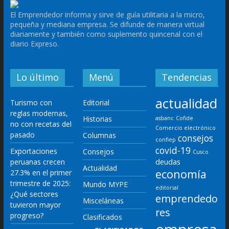
El Emprendedor informa y sirve de guía utilitaria a la micro,
pequeña y mediana empresa. Se difunde de manera virtual
diariamente y también como suplemento quincenal con el
diario Expreso.
Lo último
Menú
Tendencias
actualidad
Turismo con
Editorial
reglas modernas,
Historias
asbanc
Cofide
no con recetas del
Comercio electrónico
pasado
Columnas
consejos
confiep
covid-19
Exportaciones
Consejos
Cusco
deudas
peruanas crecen
Actualidad
economía
27.3% en el primer
trimestre de 2025:
Mundo MYPE
editorial
¿Qué sectores
emprendedo
Misceláneas
tuvieron mayor
res
progreso?
Clasificados