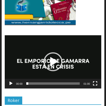
Reproductor
de
vídeo
00:00
01:00
Roker