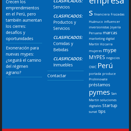
empresa
CLASIFICADOS:
Crecen los
Servicios
emprendimientos
s
en el Perú, pero
financiera
Frazadas
CLASIFICADOS:
también aumentan
Productos y
Huánuco
influencer
los cierres:
inversionistas
Joyería
Servicios
desafíos y
marcas
Peruana
CLASIFICADOS:
oportunidades
marketing digital
Comidas y
Martín Vizcarra
Exoneración para
mype
Bebidas
mujeres
nuevas mypes:
MYPES
CLASIFICADOS:
negocios
¿seguirá el camino
Perú
Inmuebles
del régimen
OMC
agrario?
portada
produce
Contactar
ProInnovate
préstamos
pymes
San
Martin
soluciones
Startup
digitales
tips
sunat