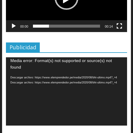
00:00
00:14
Publicidad
Reproductor
Media error: Format(s) not supported or source(s) not
de
found
vídeo
Descargar archivo: https://www.elemprendedor.pe/media/2020/08/bht-ultimo.mp4?_=4
Descargar archivo: https://www.elemprendedor.pe/media/2020/08/bht-ultimo.mp4?_=4