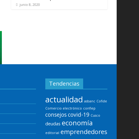
junio 8, 2020
Tendencias
actualidad
asbanc
Cofide
Comercio electrónico
confiep
consejos
covid-19
Cusco
economía
deudas
emprendedores
editorial