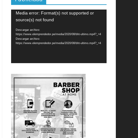
Reproductor
Media error: Format(s) not supported or
de
source(s) not found
vídeo
Descargar archivo:
https://www.elemprendedor.pe/media/2020/08/bht-ultimo.mp4?_=4
Descargar archivo:
https://www.elemprendedor.pe/media/2020/08/bht-ultimo.mp4?_=4