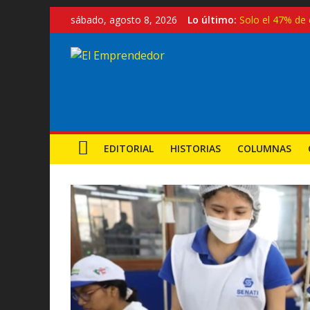
Saltar
sábado, agosto 8, 2026
Lo último:
Solo el 47% de 
al
Turismo con re
contenido
El
Exportaciones p
Crecen los empr
Exoneración par
Emprendedor
Noticias,
Emprendimiento
EDITORIAL
HISTORIAS
COLUMNAS
y
MYPES