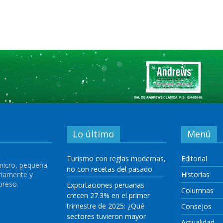
Lo último
Menú
Turismo con reglas modernas,
Editorial
 micro, pequeña
no con recetas del pasado
riamente y
Historias
preso.
Exportaciones peruanas
Columnas
crecen 27.3% en el primer
trimestre de 2025: ¿Qué
Consejos
sectores tuvieron mayor
Actualidad