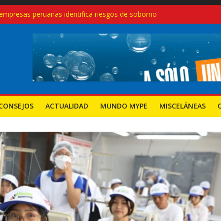
empresas peruanas identifica riesgos de soborno
glas modernas, no con recetas del pasado
eruanas crecen 27.3% en el primer trimestre de 2025: ¿Qué sectores
endimientos en el Perú, pero también aumentan los cierres: desafío
a nuevas mypes: ¿seguirá el camino del régimen agrario?
CONSEJOS
ACTUALIDAD
MUNDO MYPE
MISCELÁNEAS