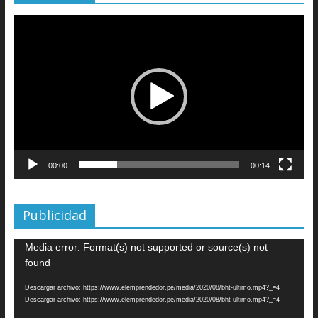
Reproductor
de
vídeo
00:00
00:14
Publicidad
Reproductor
Media error: Format(s) not supported or source(s) not
de
found
vídeo
Descargar archivo: https://www.elemprendedor.pe/media/2020/08/bht-ultimo.mp4?_=4
Descargar archivo: https://www.elemprendedor.pe/media/2020/08/bht-ultimo.mp4?_=4