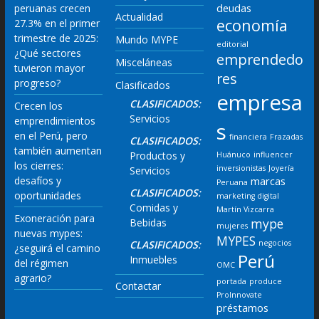
deudas
peruanas crecen
Actualidad
economía
27.3% en el primer
trimestre de 2025:
Mundo MYPE
editorial
¿Qué sectores
emprendedo
Misceláneas
tuvieron mayor
res
progreso?
Clasificados
empresa
CLASIFICADOS:
Crecen los
Servicios
emprendimientos
s
en el Perú, pero
financiera
Frazadas
CLASIFICADOS:
también aumentan
Productos y
Huánuco
influencer
los cierres:
inversionistas
Joyería
Servicios
desafíos y
marcas
Peruana
CLASIFICADOS:
oportunidades
marketing digital
Comidas y
Martín Vizcarra
Exoneración para
mype
Bebidas
mujeres
nuevas mypes:
MYPES
CLASIFICADOS:
negocios
¿seguirá el camino
Perú
Inmuebles
del régimen
OMC
agrario?
portada
produce
Contactar
ProInnovate
préstamos