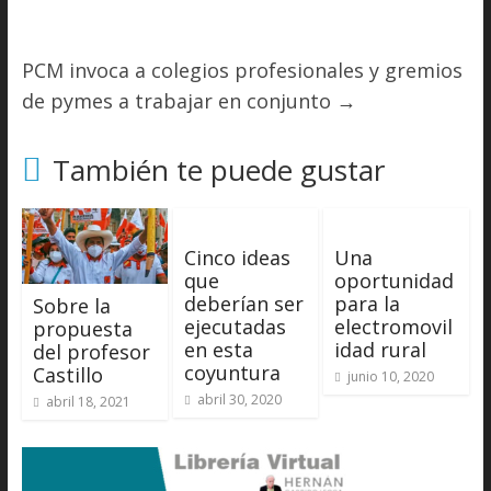
PCM invoca a colegios profesionales y gremios
de pymes a trabajar en conjunto
→
También te puede gustar
Cinco ideas
Una
que
oportunidad
deberían ser
para la
Sobre la
ejecutadas
electromovil
propuesta
en esta
idad rural
del profesor
coyuntura
Castillo
junio 10, 2020
abril 30, 2020
abril 18, 2021